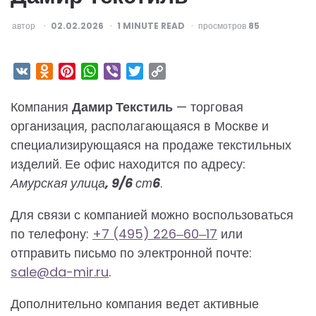
ОПУБЛИКОВАНО
автор
02.02.2026
1
MINUTE READ
просмотров
85
VK
Odnoklassniki
Pinterest
WhatsApp
Viber
Twitter
Copy
Link
Компания
Дамир Текстиль
— торговая
организация, располагающаяся в Москве и
специализирующаяся на продаже текстильных
изделий. Ее офис находится по адресу:
Амурская улица, 9/6 ст6
.
Для связи с компанией можно воспользоваться
по телефону:
+7 (495) 226‒60‒17
или
отправить письмо по электронной почте:
sale@da-mir.ru
.
Дополнительно компания ведет активные