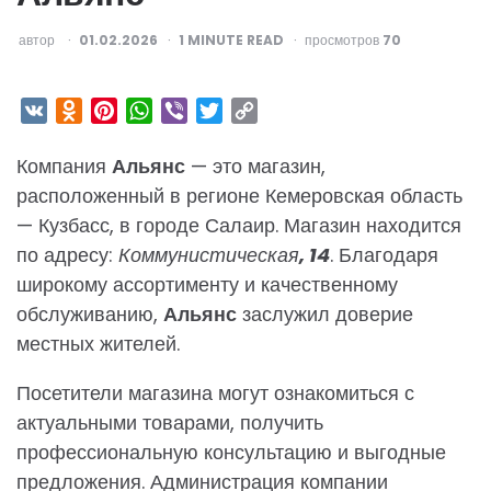
ОПУБЛИКОВАНО
автор
01.02.2026
1
MINUTE READ
просмотров
70
VK
Odnoklassniki
Pinterest
WhatsApp
Viber
Twitter
Copy
Link
Компания
Альянс
— это магазин,
расположенный в регионе Кемеровская область
— Кузбасс, в городе Салаир. Магазин находится
по адресу:
Коммунистическая, 14
. Благодаря
широкому ассортименту и качественному
обслуживанию,
Альянс
заслужил доверие
местных жителей.
Посетители магазина могут ознакомиться с
актуальными товарами, получить
профессиональную консультацию и выгодные
предложения. Администрация компании