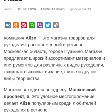
ОПУБЛИКОВАНО
автор
01.02.2026
1
MINUTE READ
просмотров
79
VK
Odnoklassniki
Pinterest
WhatsApp
Viber
Twitter
Copy
Link
Компания
Alize
— это магазин товаров для
рукоделия, расположенный в регионе
Московская область, городе Пушкино. Магазин
предлагает широкий ассортимент материалов и
инструментов для различных видов рукоделия,
таких как вышивка, вязание, шитье и другие
виды творчества.
Магазин находится по адресу:
Московский
проспект, 6
. Это удобное местоположение
делает
Alize
популярным среди любителей
рукоделия в регионе.