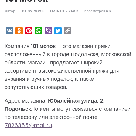
ОПУБЛИКОВАНО
автор
01.02.2026
1
MINUTE READ
просмотров
66
VK
Odnoklassniki
Pinterest
WhatsApp
Viber
Twitter
Copy
Link
Компания
101 моток
— это магазин пряжи,
расположенный в городе Подольске, Московской
области. Магазин предлагает широкий
ассортимент высококачественной пряжи для
вязания и ручных поделок, а также
сопутствующих товаров.
Адрес магазина:
Юбилейная улица, 2,
Подольск
. Клиенты могут связаться с компанией
по телефону или электронной почте:
7826355@mail.ru
.