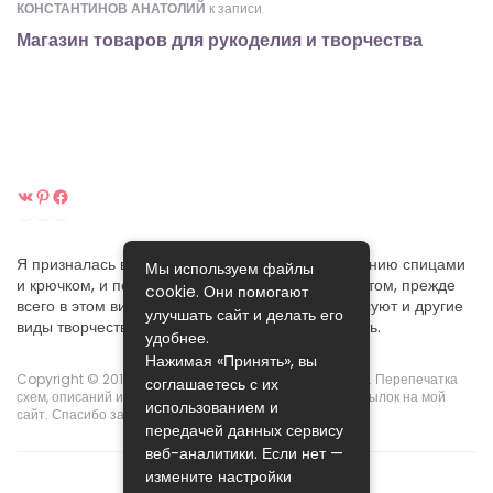
КОНСТАНТИНОВ АНАТОЛИЙ
к записи
Магазин товаров для рукоделия и творчества
ВКонтакте
Pinterest
Facebook
Я призналась вам в своей любви к ручному вязанию спицами
Мы используем файлы
и крючком, и постараюсь поделиться своим опытом, прежде
cookie. Они помогают
всего в этом виде рукоделия. Хотя меня интересуют и другие
улучшать сайт и делать его
виды творчества, которые я собираюсь осваивать.
удобнее.
Нажимая «Принять», вы
Copyright © 2015-2024.
Pikoclub
. Права защищены ©. Перепечатка
соглашаетесь с их
схем, описаний и фотографий возможны с указанием ссылок на мой
использованием и
сайт. Спасибо за понимание!
передачей данных сервису
веб-аналитики. Если нет —
измените настройки